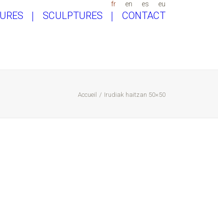
fr
en
es
eu
TURES
SCULPTURES
CONTACT
Accueil
Irudiak haitzan 50×50