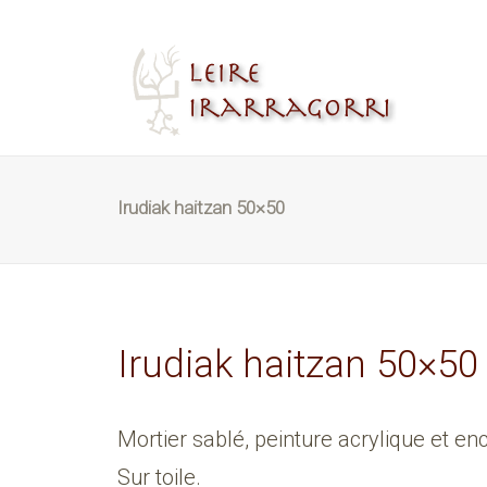
Irudiak haitzan 50×50
Irudiak haitzan 50×50
Mortier sablé, peinture acrylique et en
Sur toile.